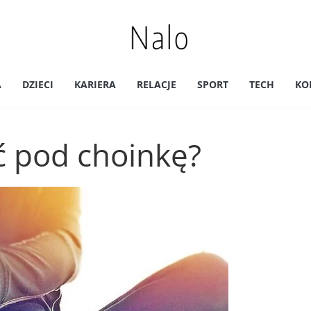
A
DZIECI
KARIERA
RELACJE
SPORT
TECH
KO
ić pod choinkę?