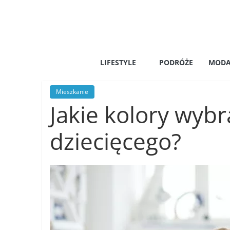
Skip
to
content
Nalo
LIFESTYLE
PODRÓŻE
MOD
Lifestyle,
zakupy,
Mieszkanie
podróże,
Jakie kolory wyb
moda,
kariera,
dziecięcego?
relacje