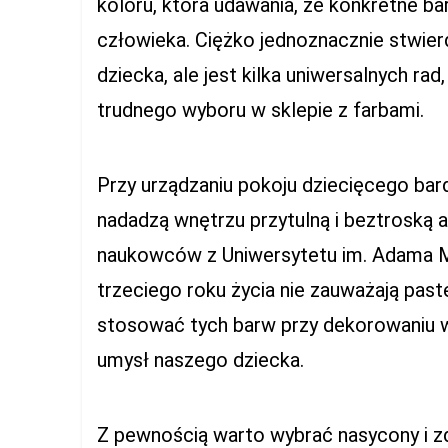
koloru, która udawania, że konkretne b
człowieka. Ciężko jednoznacznie stwierd
dziecka, ale jest kilka uniwersalnych r
trudnego wyboru w sklepie z farbami.
Przy urządzaniu pokoju dziecięcego bar
nadadzą wnętrzu przytulną i beztroską
naukowców z Uniwersytetu im. Adama Mi
trzeciego roku życia nie zauważają pas
stosować tych barw przy dekorowaniu w
umysł naszego dziecka.
Z pewnością warto wybrać nasycony i z