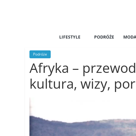
Skip
to
content
Nalo
LIFESTYLE
PODRÓŻE
MOD
Lifestyle,
zakupy,
Podróże
podróże,
Afryka – przewodn
moda,
kariera,
kultura, wizy, po
relacje