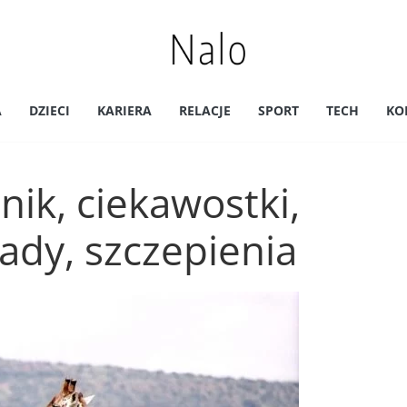
A
DZIECI
KARIERA
RELACJE
SPORT
TECH
KO
ik, ciekawostki,
rady, szczepienia