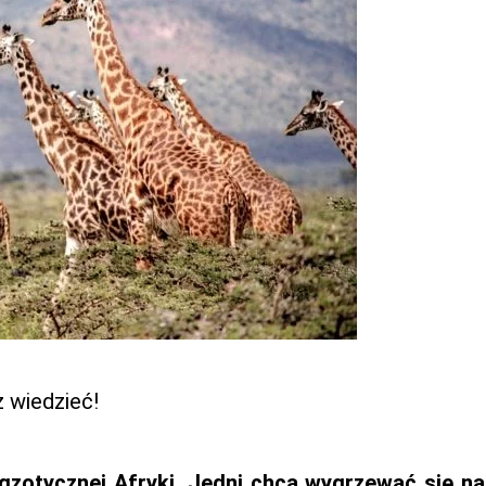
 wiedzieć!
zotycznej Afryki. Jedni chcą wygrzewać się na