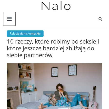
Skip
to
Nalo
content
Lifestyle,
zakupy,
Relacje damskomęskie
podróże,
10 rzeczy, które robimy po seksie i
moda,
które jeszcze bardziej zbliżają do
kariera,
siebie partnerów
relacje