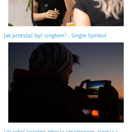
Jak przestać być singlem? - Single Symbol
Jak robić świetne zdjęcia smartonem, kiedy są